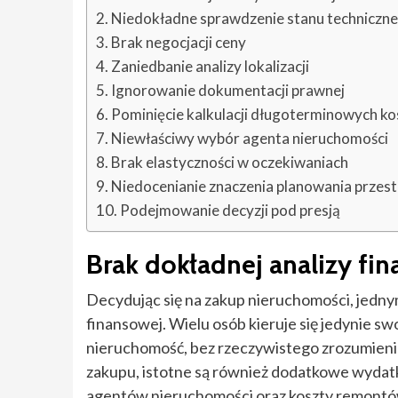
Niedokładne sprawdzenie stanu techniczn
Brak negocjacji ceny
Zaniedbanie analizy lokalizacji
Ignorowanie dokumentacji prawnej
Pominięcie kalkulacji długoterminowych k
Niewłaściwy wybór agenta nieruchomości
Brak elastyczności w oczekiwaniach
Niedocenianie znaczenia planowania przes
Podejmowanie decyzji pod presją
Brak dokładnej analizy fi
Decydując się na zakup nieruchomości, jednym
finansowej. Wielu osób kieruje się jedynie sw
nieruchomość, bez rzeczywistego zrozumieni
zakupu, istotne są również dodatkowe wydatki,
agentów nieruchomości oraz koszty remontów