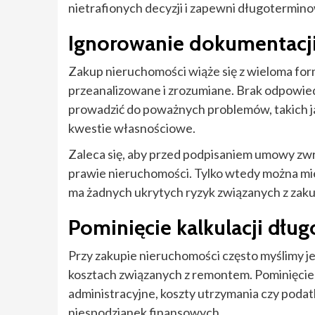
nietrafionych decyzji i zapewni długoterminow
Ignorowanie dokumentacji
Zakup nieruchomości wiąże się z wieloma for
przeanalizowane i zrozumiane. Brak odpowie
prowadzić do poważnych problemów, takich j
kwestie własnościowe.
Zaleca się, aby przed podpisaniem umowy zwró
prawie nieruchomości. Tylko wtedy można mie
ma żadnych ukrytych ryzyk związanych z zak
Pominięcie kalkulacji dł
Przy zakupie nieruchomości często myślimy j
kosztach związanych z remontem. Pominięcie 
administracyjne, koszty utrzymania czy poda
niespodzianek finansowych.