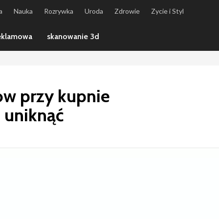
a
Nauka
Rozrywka
Uroda
Zdrowie
Zycie i Styl
reklamowa
skanowanie 3d
ów przy kupnie
h uniknąć