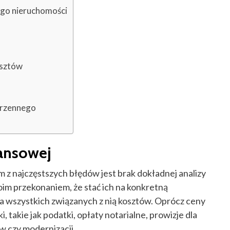
ego nieruchomości
osztów
trzennego
nansowej
 z najczęstszych błędów jest brak dokładnej analizy
oim przekonaniem, że stać ich na konkretną
a wszystkich związanych z nią kosztów. Oprócz ceny
 takie jak podatki, opłaty notarialne, prowizje dla
 czy modernizacji.