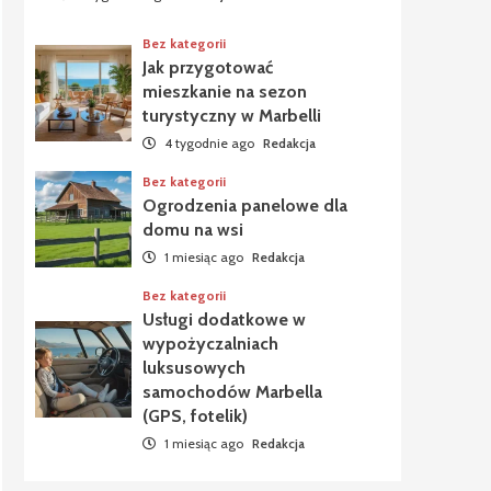
Bez kategorii
Jak przygotować
mieszkanie na sezon
turystyczny w Marbelli
4 tygodnie ago
Redakcja
Bez kategorii
Ogrodzenia panelowe dla
domu na wsi
1 miesiąc ago
Redakcja
Bez kategorii
Usługi dodatkowe w
wypożyczalniach
luksusowych
samochodów Marbella
(GPS, fotelik)
1 miesiąc ago
Redakcja