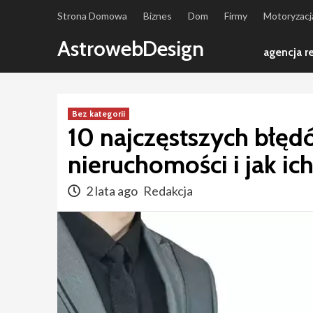
Skip
Strona Domowa
Biznes
Dom
Firmy
Motoryzacj
to
AstrowebDesign
content
agencja 
Bez kategorii
10 najczęstszych błęd
nieruchomości i jak ic
2 lata ago
Redakcja