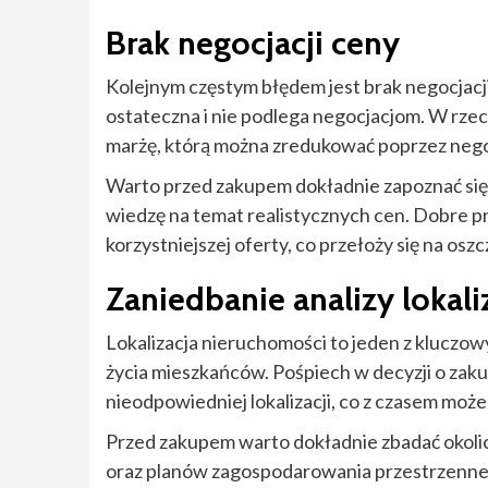
Brak negocjacji ceny
Kolejnym częstym błędem jest brak negocjacj
ostateczna i nie podlega negocjacjom. W rz
marżę, którą można zredukować poprzez nego
Warto przed zakupem dokładnie zapoznać się 
wiedzę na temat realistycznych cen. Dobre 
korzystniejszej oferty, co przełoży się na os
Zaniedbanie analizy lokaliz
Lokalizacja nieruchomości to jeden z kluczo
życia mieszkańców. Pośpiech w decyzji o zak
nieodpowiedniej lokalizacji, co z czasem moż
Przed zakupem warto dokładnie zbadać okolic
oraz planów zagospodarowania przestrzenneg