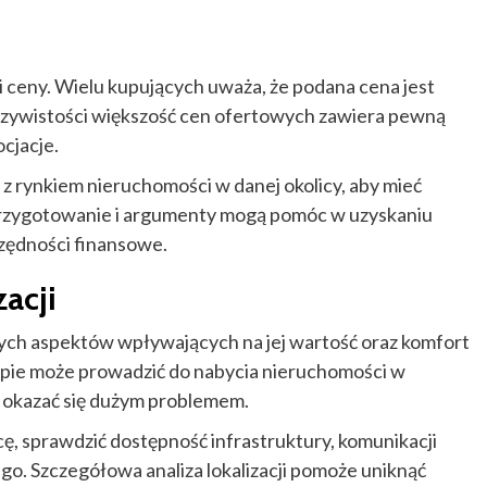
i ceny. Wielu kupujących uważa, że podana cena jest
eczywistości większość cen ofertowych zawiera pewną
cjacje.
z rynkiem nieruchomości w danej okolicy, aby mieć
przygotowanie i argumenty mogą pomóc w uzyskaniu
zczędności finansowe.
acji
wych aspektów wpływających na jej wartość oraz komfort
upie może prowadzić do nabycia nieruchomości w
e okazać się dużym problemem.
ę, sprawdzić dostępność infrastruktury, komunikacji
o. Szczegółowa analiza lokalizacji pomoże uniknąć