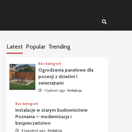
Latest
Popular
Trending
Bez kategorii
Ogrodzenia panelowe dla
posesji z dziećmi i
zwierzętami
1 tydzień ago
Redakcja
Bez kategorii
Instalacje w starym budownictwie
Poznania — modernizacja i
bezpieczeństwo
4 tygodnie ago
Redakcja