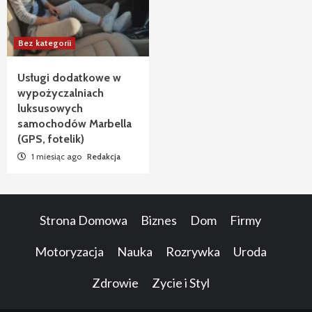
Bez kategorii
Usługi dodatkowe w
wypożyczalniach
luksusowych
samochodów Marbella
(GPS, fotelik)
1 miesiąc ago
Redakcja
Strona Domowa
Biznes
Dom
Firmy
Motoryzacja
Nauka
Rozrywka
Uroda
Zdrowie
Zycie i Styl