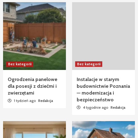
Bez kategorii
Bez kategorii
Ogrodzenia panelowe
Instalacje w starym
dla posesji z dziećmi i
budownictwie Poznania
zwierzętami
— modernizacja i
bezpieczeństwo
1 tydzień ago
Redakcja
4 tygodnie ago
Redakcja