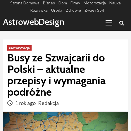
Skip
Strona Domowa
Biznes
Dom
Firmy
Motoryzacja
Nauka
Rozrywka
Uroda
Zdrowie
Zycie i Styl
to
Primary
content
AstrowebDesign
Menu
Motoryzacja
Busy ze Szwajcarii do
Polski – aktualne
przepisy i wymagania
podróżne
1 rok ago
Redakcja