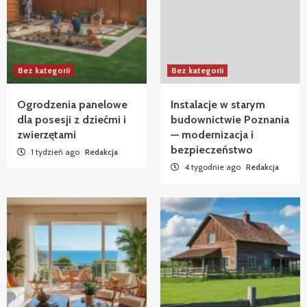
Bez kategorii
Bez kategorii
Ogrodzenia panelowe
Instalacje w starym
dla posesji z dziećmi i
budownictwie Poznania
zwierzętami
— modernizacja i
bezpieczeństwo
1 tydzień ago
Redakcja
4 tygodnie ago
Redakcja