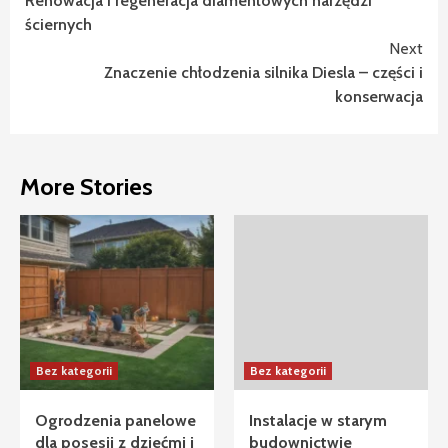
Renowacja i regeneracja diamentowych narzędzi
Reading
ściernych
Next
Znaczenie chłodzenia silnika Diesla – części i
konserwacja
More Stories
Bez kategorii
Bez kategorii
Ogrodzenia panelowe
Instalacje w starym
dla posesji z dziećmi i
budownictwie