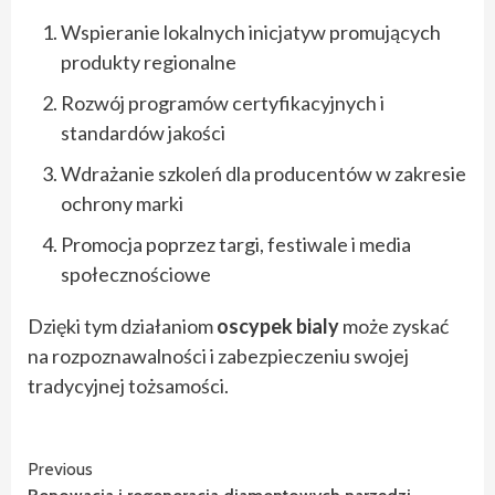
Wspieranie lokalnych inicjatyw promujących
produkty regionalne
Rozwój programów certyfikacyjnych i
standardów jakości
Wdrażanie szkoleń dla producentów w zakresie
ochrony marki
Promocja poprzez targi, festiwale i media
społecznościowe
Dzięki tym działaniom
oscypek bialy
może zyskać
na rozpoznawalności i zabezpieczeniu swojej
tradycyjnej tożsamości.
Continue
Previous