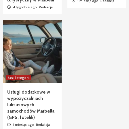
1 miesiąc ago
Redakcja
4 tygodnie ago
Redakcja
Bez kategorii
Usługi dodatkowe w
wypożyczalniach
luksusowych
samochodów Marbella
(GPS, fotelik)
1 miesiąc ago
Redakcja