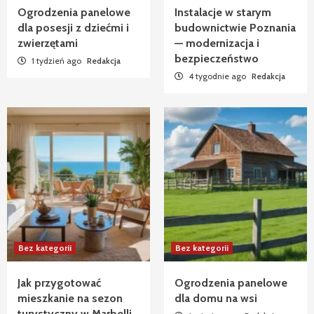
Ogrodzenia panelowe
Instalacje w starym
dla posesji z dziećmi i
budownictwie Poznania
zwierzętami
— modernizacja i
bezpieczeństwo
1 tydzień ago
Redakcja
4 tygodnie ago
Redakcja
Bez kategorii
Bez kategorii
Jak przygotować
Ogrodzenia panelowe
mieszkanie na sezon
dla domu na wsi
turystyczny w Marbelli