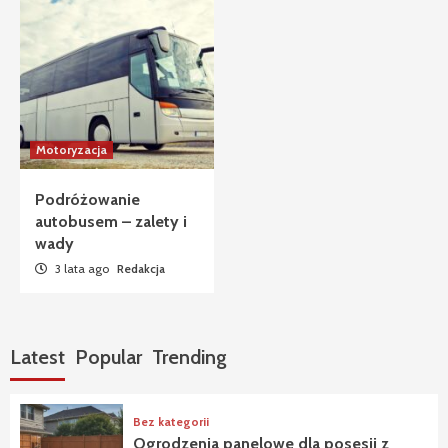
Motoryzacja
Podróżowanie
autobusem – zalety i
wady
3 lata ago
Redakcja
Latest
Popular
Trending
Bez kategorii
Ogrodzenia panelowe dla posesji z