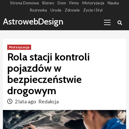
Skip
Strona Domowa
Biznes
Dom
Firmy
Motoryzacja
Nauka
Rozrywka
Uroda
Zdrowie
Zycie i Styl
to
Primary
content
AstrowebDesign
Menu
Motoryzacja
Rola stacji kontroli
pojazdów w
bezpieczeństwie
drogowym
2 lata ago
Redakcja