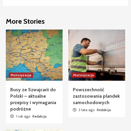
More Stories
Motoryzacja
Motoryzacja
Busy ze Szwajcarii do
Powszechność
Polski – aktualne
zastosowania plandek
przepisy i wymagania
samochodowych
podróżne
3 lata ago
Redakcja
1 rok ago
Redakcja