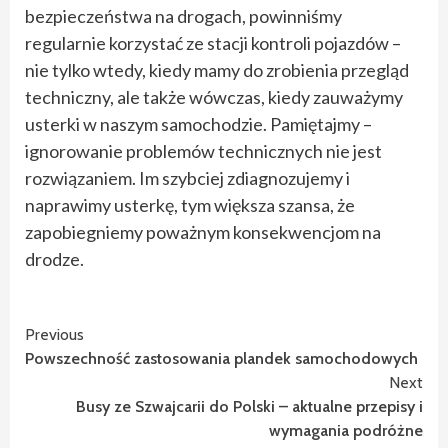
bezpieczeństwa na drogach, powinniśmy
regularnie korzystać ze stacji kontroli pojazdów –
nie tylko wtedy, kiedy mamy do zrobienia przegląd
techniczny, ale także wówczas, kiedy zauważymy
usterki w naszym samochodzie. Pamiętajmy –
ignorowanie problemów technicznych nie jest
rozwiązaniem. Im szybciej zdiagnozujemy i
naprawimy usterkę, tym większa szansa, że
zapobiegniemy poważnym konsekwencjom na
drodze.
Continue
Previous
Powszechność zastosowania plandek samochodowych
Reading
Next
Busy ze Szwajcarii do Polski – aktualne przepisy i
wymagania podróżne