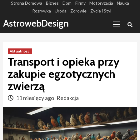
Skip
Strona Domowa
Biznes
Dom
Firmy
Motoryzacja
Nauka
Rozrywka
Uroda
Zdrowie
Zycie i Styl
to
Primary
content
AstrowebDesign
Menu
Aktualności
Transport i opieka przy
zakupie egzotycznych
zwierzą
11 miesięcy ago
Redakcja