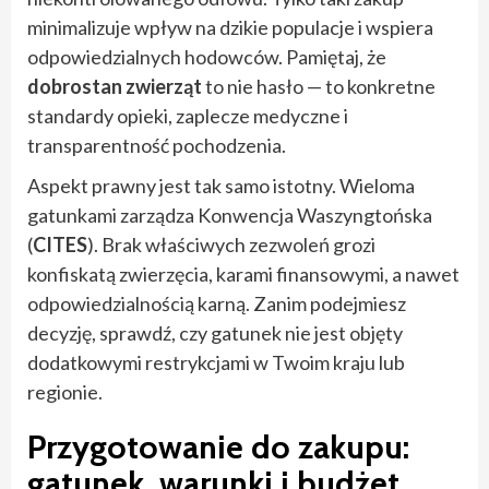
minimalizuje wpływ na dzikie populacje i wspiera
odpowiedzialnych hodowców. Pamiętaj, że
dobrostan zwierząt
to nie hasło — to konkretne
standardy opieki, zaplecze medyczne i
transparentność pochodzenia.
Aspekt prawny jest tak samo istotny. Wieloma
gatunkami zarządza Konwencja Waszyngtońska
(
CITES
). Brak właściwych zezwoleń grozi
konfiskatą zwierzęcia, karami finansowymi, a nawet
odpowiedzialnością karną. Zanim podejmiesz
decyzję, sprawdź, czy gatunek nie jest objęty
dodatkowymi restrykcjami w Twoim kraju lub
regionie.
Przygotowanie do zakupu:
gatunek, warunki i budżet