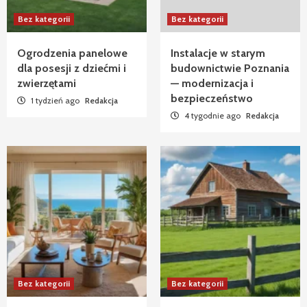
Bez kategorii
Bez kategorii
Ogrodzenia panelowe
Instalacje w starym
dla posesji z dziećmi i
budownictwie Poznania
zwierzętami
— modernizacja i
bezpieczeństwo
1 tydzień ago
Redakcja
4 tygodnie ago
Redakcja
Bez kategorii
Bez kategorii