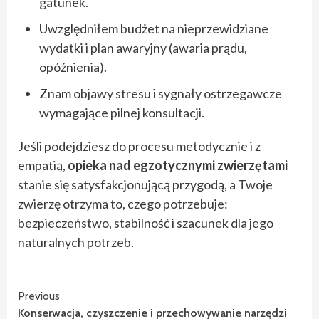
gatunek.
Uwzględniłem budżet na nieprzewidziane
wydatki i plan awaryjny (awaria prądu,
opóźnienia).
Znam objawy stresu i sygnały ostrzegawcze
wymagające pilnej konsultacji.
Jeśli podejdziesz do procesu metodycznie i z
empatią,
opieka nad egzotycznymi zwierzętami
stanie się satysfakcjonującą przygodą, a Twoje
zwierzę otrzyma to, czego potrzebuje:
bezpieczeństwo, stabilność i szacunek dla jego
naturalnych potrzeb.
Continue
Previous
Konserwacja, czyszczenie i przechowywanie narzędzi