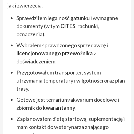
jak i zwierzęcia.
Sprawdziłem legalność gatunku i wymagane
dokumenty (w tym
CITES
, rachunki,
oznaczenia).
Wybrałem sprawdzonego sprzedawcę i
licencjonowanego przewoźnika
z
doświadczeniem.
Przygotowałem transporter, system
utrzymania temperatury i wilgotności oraz plan
trasy.
Gotowe jest terrarium/akwarium docelowe i
zbiornik do
kwarantanny
.
Zaplanowałem dietę startową, suplementację i
mam kontakt do weterynarza znającego