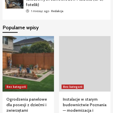
fotelik)
1 miesiąc ago
Redakcja
Popularne wpisy
Bez kategorii
Bez kategorii
Ogrodzenia panelowe
Instalacje w starym
dla posesji z dziećmi i
budownictwie Poznania
zwierzętami
— modernizacja i