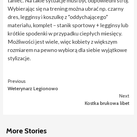
taniec. Na takie sytuacje musi być odpowiedni strój.
Wybierając się na trening można ubrać np. czarny
dres, legginsy i koszulkę z ”oddychającego”
materiału, komplet – stanik sportowy + legginsy lub
krótkie spodenki w przypadku ciepłych miesięcy.
Możliwości jest wiele, więc kobiety z większym
rozmiarem na pewno wybiorą dla siebie wyjątkowe
stylizacje.
Continue
Previous
Weterynarz Legionowo
Reading
Next
Kostka brukowa libet
More Stories