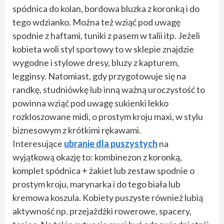
spódnica do kolan, bordowa bluzka z koronką i do
tego wdzianko. Można też wziąć pod uwagę
spodnie z haftami, tuniki z pasem w talii itp. Jeżeli
kobieta woli styl sportowy to w sklepie znajdzie
wygodne i stylowe dresy, bluzy z kapturem,
legginsy. Natomiast, gdy przygotowuje się na
randkę, studniówkę lub inną ważną uroczystość to
powinna wziąć pod uwagę sukienki lekko
rozkloszowane midi, o prostym kroju maxi, w stylu
biznesowym z krótkimi rękawami.
Interesujące
ubranie dla puszystych
na
wyjątkową okazję to: kombinezon z koronką,
komplet spódnica + żakiet lub zestaw spodnie o
prostym kroju, marynarka i do tego biała lub
kremowa koszula. Kobiety puszyste również lubią
aktywność np. przejażdżki rowerowe, spacery,