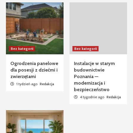
Bez kategorii
Bez kategorii
Ogrodzenia panelowe
Instalacje w starym
dla posesji z dziećmi i
budownictwie
zwierzętami
Poznania —
modernizacja i
1 tydzień ago
Redakcja
bezpieczeństwo
4 tygodnie ago
Redakcja